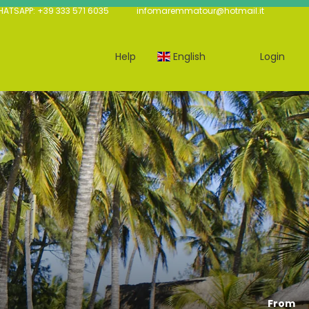
TSAPP: +39 333 571 6035
infomaremmatour@hotmail.it
Help
English
Login
From