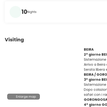
10
Nights
Visiting
BEIRA
2° giorno BE
Sistemazione 
Arrivo a Beira
Serata libera
BEIRA / GO
3° giorno B
Sistemazione
Dopo colazion
safari con i r
Enlarge map
GORONGOS
4° giorno 