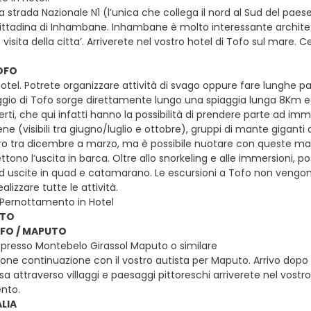
a strada Nazionale N1 (l’unica che collega il nord al Sud del paes
 cittadina di Inhambane. Inhambane è molto interessante archit
 visita della citta’. Arriverete nel vostro hotel di Tofo sul mare
TOFO
Hotel. Potrete organizzare attività di svago oppure fare lunghe 
llaggio di Tofo sorge direttamente lungo una spiaggia lunga 8Km
erti, che qui infatti hanno la possibilità di prendere parte ad i
ene (visibili tra giugno/luglio e ottobre), gruppi di mante giganti a 
o tra dicembre a marzo, ma è possibile nuotare con queste magn
no l’uscita in barca. Oltre allo snorkeling e alle immersioni, pos
d uscite in quad e catamarano. Le escursioni a Tofo non vengo
alizzare tutte le attività.
. Pernottamento in Hotel
UTO
OFO / MAPUTO
presso Montebelo Girassol Maputo o similare
one continuazione con il vostro autista per Maputo. Arrivo dopo 
 attraverso villaggi e paesaggi pittoreschi arriverete nel vostro 
nto.
LIA