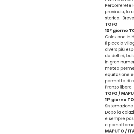
Percorrerete l
provincia, la
storica. Breve
TOFO
10° giorno 
Colazione in 
Il piccolo vi
divers più esp
da delfini, bal
in gran numer
meteo permetto
equitazione e
permette di re
Pranzo libero
TOFO / MAP
11° giorno T
Sistemazione 
Dopo la colazi
e sempre passa
e pernottame
MAPUTO / ITA