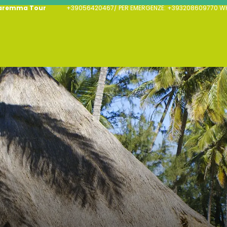
aremma Tour
+39056420467/ PER EMERGENZE: +393208609770 WHA