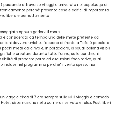
e) passando attraverso villaggi e arriverete nel capoluogo di
ettonicamente perché’ presenta case e edifici di importanza
. Cena libera e pernottamento
passeggiate oppure godervi il mare.
 ed è considerata da tempo una delle mete preferite dai
mmersioni davvero uniche. L’oceano di fronte a Tofo è popolato
pochi metri dalla riva e, in particolare, di squali balena visibili
ifiche creature durante tutto l’anno, se le condizioni
sibilità di prendere parte ad escursioni facoltative, quali
no incluse nel programma perche’ il vento spesso non
un viaggio circa di 7 ore sempre sulla N1, il viaggio è comodo
Hotel, sistemazione nella camera riservata e relax. Pasti liberi