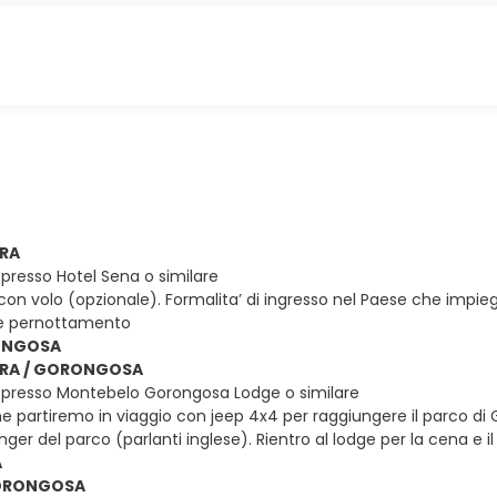
IRA
presso Hotel Sena o similare
 con volo (opzionale). Formalita’ di ingresso nel Paese che impieg
 e pernottamento
RONGOSA
EIRA / GORONGOSA
 presso Montebelo Gorongosa Lodge o similare
e partiremo in viaggio con jeep 4x4 per raggiungere il parco di G
anger del parco (parlanti inglese). Rientro al lodge per la cena e
A
GORONGOSA