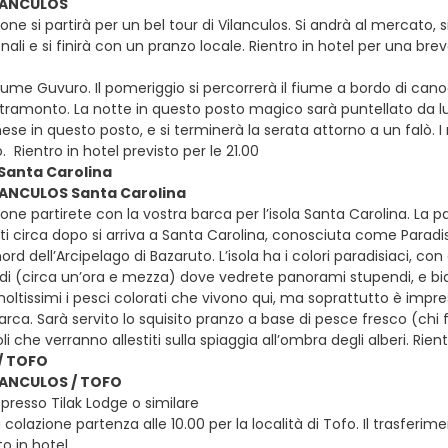
ILANCULOS
one si partirà per un bel tour di Vilanculos. Si andrà al mercato, s
nali e si finirà con un pranzo locale. Rientro in hotel per una bre
 fiume Guvuro. Il pomeriggio si percorrerà il fiume a bordo di can
 tramonto. La notte in questo posto magico sarà puntellato da lu
ese in questo posto, e si terminerà la serata attorno a un falò. 
ò. Rientro in hotel previsto per le 21.00
Santa Carolina
ILANCULOS Santa Carolina
one partirete con la vostra barca per l’isola Santa Carolina. La pa
i circa dopo si arriva a Santa Carolina, conosciuta come Paradise 
 nord dell’Arcipelago di Bazaruto. L’isola ha i colori paradisiaci, co
piedi (circa un’ora e mezza) dove vedrete panorami stupendi, e b
moltissimi i pesci colorati che vivono qui, ma soprattutto è imp
arca. Sarà servito lo squisito pranzo a base di pesce fresco (ch
li che verranno allestiti sulla spiaggia all’ombra degli alberi. Rie
/ TOFO
ILANCULOS / TOFO
presso Tilak Lodge o similare
colazione partenza alle 10.00 per la località di Tofo. Il trasferim
 in hotel.