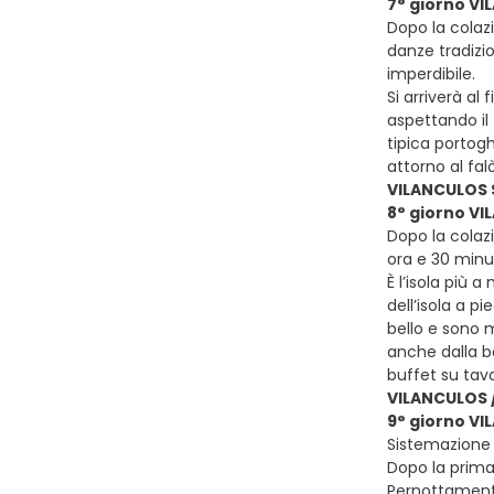
7° giorno V
Dopo la colazi
danze tradizio
imperdibile.
Si arriverà al
aspettando il
tipica portogh
attorno al fal
VILANCULOS 
8° giorno V
Dopo la colazi
ora e 30 minut
È l’isola più a
dell’isola a 
bello e sono 
anche dalla b
buffet su tavo
VILANCULOS 
9° giorno V
Sistemazione 
Dopo la prima 
Pernottamento