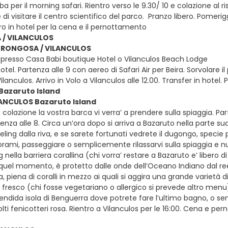
lba per il morning safari. Rientro verso le 9.30/ 10 e colazione al 
e di visitare il centro scientifico del parco. Pranzo libero. Pomeri
ro in hotel per la cena e il pernottamento
/ VILANCULOS
ORONGOSA / VILANCULOS
presso Casa Babi boutique Hotel o Vilanculos Beach Lodge
otel. Partenza alle 9 con aereo di Safari Air per Beira. Sorvolare i
lanculos. Arrivo in Volo a Vilanculos alle 12.00. Transfer in hote
Bazaruto Island
LANCULOS Bazaruto Island
colazione la vostra barca vi verra’ a prendere sulla spiaggia. Part
enza alle 8. Circa un’ora dopo si arriva a Bazaruto nella parte s
eling dalla riva, e se sarete fortunati vedrete il dugongo, specie
orami, passeggiare o semplicemente rilassarvi sulla spiaggia e nu
g nella barriera corallina (chi vorra’ restare a Bazaruto e’ libero
n quel momento, è protetto dalle onde dell’Oceano Indiano dal r
 piena di coralli in mezzo ai quali si aggira una grande varietà di p
fresco (chi fosse vegetariano o allergico si prevede altro menu) 
plendida isola di Benguerra dove potrete fare l’ultimo bagno, o
ti fenicotteri rosa. Rientro a Vilanculos per le 16:00. Cena e pe