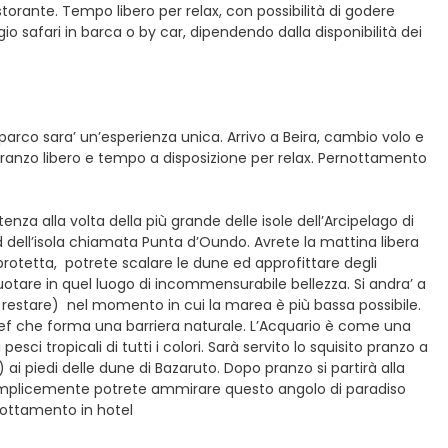
ristorante. Tempo libero per relax, con possibilità di godere
ggio safari in barca o by car, dipendendo dalla disponibilità dei
l parco sara’ un’esperienza unica. Arrivo a Beira, cambio volo e
l. Pranzo libero e tempo a disposizione per relax. Pernottamento
enza alla volta della più grande delle isole dell’Arcipelago di
ud dell’isola chiamata Punta d’Oundo. Avrete la mattina libera
 protetta, potrete scalare le dune ed approfittare degli
otare in quel luogo di incommensurabile bellezza. Si andra’ a
 di restare) nel momento in cui la marea è più bassa possibile.
eef che forma una barriera naturale. L’Acquario è come una
esci tropicali di tutti i colori. Sarà servito lo squisito pranzo a
ai piedi delle dune di Bazaruto. Dopo pranzo si partirà alla
 semplicemente potrete ammirare questo angolo di paradiso
rnottamento in hotel