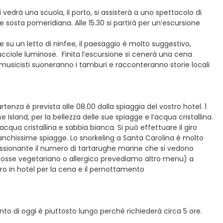
i vedrà una scuola, il porto, si assisterà a uno spettacolo di
ve sosta pomeridiana. Alle 15.30 si partirà per un’escursione
oe su un letto di ninfee, il paesaggio è molto suggestivo,
cciole luminose. Finita l’escursione si cenerà una cena
I musicisti suoneranno i tamburi e racconteranno storie locali
rtenza è prevista alle 08.00 dalla spiaggia del vostro hotel. 1
Island, per la bellezza delle sue spiagge e l’acqua cristallina.
n acqua cristallina e sabbia bianca. Si può effettuare il giro
ianchissime spiagge. Lo snorkeling a Santa Carolina è molto
ressionante il numero di tartarughe marine che si vedono
i fosse vegetariano o allergico prevediamo altro menu) a
ntro in hotel per la cena e il pernottamento
ento di oggi è piuttosto lungo perché richiederà circa 5 ore.