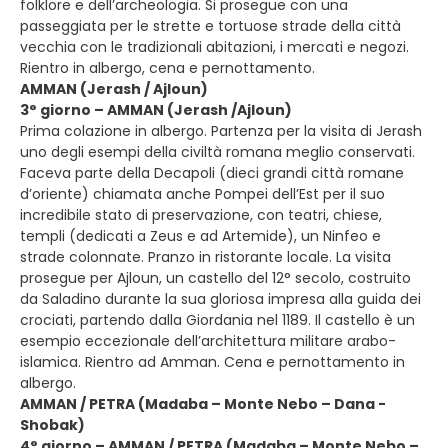
folklore e dell’archeologia. Si prosegue con una
passeggiata per le strette e tortuose strade della città
vecchia con le tradizionali abitazioni, i mercati e negozi.
Rientro in albergo, cena e pernottamento.
AMMAN (Jerash / Ajloun)
3° giorno – AMMAN (Jerash /Ajloun)
Prima colazione in albergo. Partenza per la visita di Jerash
uno degli esempi della civiltà romana meglio conservati.
Faceva parte della Decapoli (dieci grandi città romane
d’oriente) chiamata anche Pompei dell’Est per il suo
incredibile stato di preservazione, con teatri, chiese,
templi (dedicati a Zeus e ad Artemide), un Ninfeo e
strade colonnate. Pranzo in ristorante locale. La visita
prosegue per Ajloun, un castello del 12° secolo, costruito
da Saladino durante la sua gloriosa impresa alla guida dei
crociati, partendo dalla Giordania nel 1189. Il castello è un
esempio eccezionale dell’architettura militare arabo-
islamica. Rientro ad Amman. Cena e pernottamento in
albergo.
AMMAN / PETRA (Madaba – Monte Nebo – Dana -
Shobak)
4° giorno – AMMAN / PETRA (Madaba – Monte Nebo –