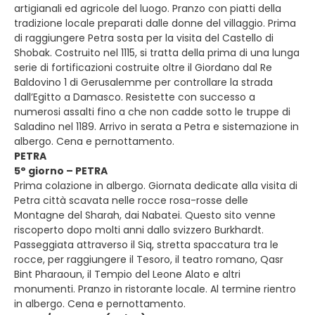
artigianali ed agricole del luogo. Pranzo con piatti della
tradizione locale preparati dalle donne del villaggio. Prima
di raggiungere Petra sosta per la visita del Castello di
Shobak. Costruito nel 1115, si tratta della prima di una lunga
serie di fortificazioni costruite oltre il Giordano dal Re
Baldovino 1 di Gerusalemme per controllare la strada
dall’Egitto a Damasco. Resistette con successo a
numerosi assalti fino a che non cadde sotto le truppe di
Saladino nel 1189. Arrivo in serata a Petra e sistemazione in
albergo. Cena e pernottamento.
PETRA
5° giorno – PETRA
Prima colazione in albergo. Giornata dedicate alla visita di
Petra città scavata nelle rocce rosa-rosse delle
Montagne del Sharah, dai Nabatei. Questo sito venne
riscoperto dopo molti anni dallo svizzero Burkhardt.
Passeggiata attraverso il Siq, stretta spaccatura tra le
rocce, per raggiungere il Tesoro, il teatro romano, Qasr
Bint Pharaoun, il Tempio del Leone Alato e altri
monumenti. Pranzo in ristorante locale. Al termine rientro
in albergo. Cena e pernottamento.