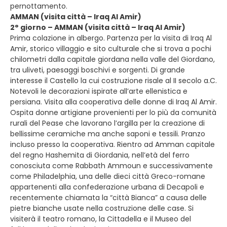
pernottamento.
AMMAN (visita città – Iraq Al Amir)
2° giorno – AMMAN (visita città – Iraq Al Amir)
Prima colazione in albergo. Partenza per la visita di Iraq Al
Amir, storico villaggio e sito culturale che si trova a pochi
chilometri dalla capitale giordana nella valle del Giordano,
tra uliveti, paesaggi boschivi e sorgenti. Di grande
interesse il Castello la cui costruzione risale al II secolo a.C.
Notevoli le decorazioni ispirate all’arte ellenistica e
persiana. Visita alla cooperativa delle donne di Iraq Al Amir.
Ospita donne artigiane provenienti per lo più da comunità
rurali del Pease che lavorano l’argilla per la creazione di
bellissime ceramiche ma anche saponi e tessili. Pranzo
incluso presso la cooperativa. Rientro ad Amman capitale
del regno Hashemita di Giordania, nell’età del ferro
conosciuta come Rabbath Ammoun e successivamente
come Philadelphia, una delle dieci città Greco-romane
appartenenti alla confederazione urbana di Decapoli e
recentemente chiamata la “città Bianca” a causa delle
pietre bianche usate nella costruzione delle case. Si
visiterà il teatro romano, la Cittadella e il Museo del