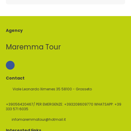
Agency
Maremma Tour
Contact
Viale Leonardo Ximenes 35 58100 - Grosseto
+39056420467/ PER EMERGENZE: +393208609770 WHATSAPP: +39
333 571 6035
infomaremmatour@hotmail.it
Interested links