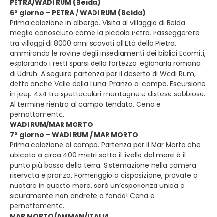
PETRA/WADI RUM (Beida)
6° giorno – PETRA / WADI RUM (Beida)
Prima colazione in albergo. Visita al villaggio di Beida
meglio conosciuto come la piccola Petra. Passeggerete
tra villaggi di 8000 anni scavati all’Età della Pietra,
ammirando le rovine degli insediamenti dei biblici Edomiti,
esplorando i resti sparsi della fortezza legionaria romana
di Udruh. A seguire partenza per il deserto di Wadi Rum,
detto anche Valle della Luna. Pranzo al campo. Escursione
in jeep 4x4 tra spettacolari montagne e distese sabbiose.
Al termine rientro al campo tendato. Cena e
pernottamento.
WADI RUM/MAR MORTO
7° giorno – WADI RUM / MAR MORTO
Prima colazione al campo. Partenza per il Mar Morto che
ubicato a circa 400 metri sotto il livello del mare è il
punto più basso della terra. Sistemazione nella camera
riservata e pranzo. Pomeriggio a disposizione, provate a
nuotare in questo mare, sarà un’esperienza unica e
sicuramente non andrete a fondo! Cena e
pernottamento.
MAR MORTO/AMMAN/ITALIA