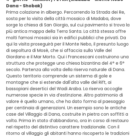
Dana - Shobak)
Prima colazione in albergo. Percorrendo la Strada dei Re,
sosta per la visita della città mosaico di Madaba, dove
sorge la chiesa di San Giorgio, sul cui pavimento si trova la
più antica mappa della Terra Santa. La città stessa offre
molti famosi mosaici sia in edifici pubblici che privati. Da
qui la visita proseguirà per il Monte Nebo, il presunto luogo
di sepoltura di Mosè, che si affaccia sulla Valle del
Giordano e il Mar Morto. Qui i Francescani costruirono una
struttura che protegge una chiesa bizantina del 4° e 6°
secolo. Partenza alla volta della riserva naturale di Dana.
Questo territorio comprende un sistema di gole e
montagne che si estende dall'alta valle del Rift, ai
bassopiani desertici del Wadi Araba. La riserva accoglie
numerose specie in via d’estinzione. Altro patrimonio di
valore è quello umano, che ha dato forma al paesaggio
per centinaia di generazioni. Un esempio sono le antiche
case del Villaggio di Dana, costruite in pietra con soffitti a
volta. Prima in stato d’abbandono, ora in corso di restauro
nel rispetto del distintivo carattere tradizionale. Con il
ritorno al villaggio gli abitanti hanno riscoperto le tradizioni